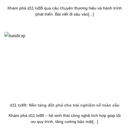
Khám phá d11 tx88 qua câu chuyện thương hiệu và hành trình
phát triển. Bài viết đi sâu vào[...]
d11 tx88: Nền tảng đột phá cho trải nghiệm số toàn cầu
Khám phá d11 tx88 – hệ sinh thái công nghệ tích hợp giúp tối
ưu quy trình, tăng cường bảo mật[...]