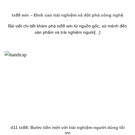
tx88 win – Đỉnh cao trải nghiệm và đột phá công nghệ
Bài viết chi tiết khám phá tx88 win từ nguồn gốc, sứ mệnh đến
sản phẩm và trải nghiệm người[...]
d11 tx88: Bước tiến mới với trải nghiệm người dùng tối
ưu