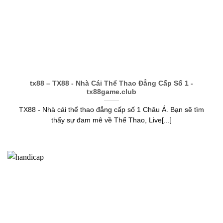
tx88 – TX88 - Nhà Cái Thể Thao Đẳng Cấp Số 1 -
tx88game.club
TX88 - Nhà cái thể thao đẳng cấp số 1 Châu Á. Bạn sẽ tìm
thấy sự đam mê về Thể Thao, Live[...]