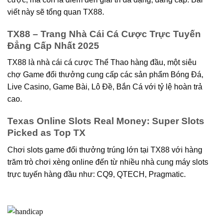
viết này sẽ tổng quan TX88.
TX88 – Trang Nhà Cái Cá Cược Trực Tuyến
Đẳng Cấp Nhất 2025
TX88 là nhà cái cá cược Thể Thao hàng đầu, một siêu
chợ Game đổi thưởng cung cấp các sản phẩm Bóng Đá,
Live Casino, Game Bài, Lô Đề, Bắn Cá với tỷ lệ hoàn trả
cao.
Texas Online Slots Real Money: Super Slots
Picked as Top TX
Chơi slots game đổi thưởng trúng lớn tại TX88 với hàng
trăm trò chơi xèng online đến từ nhiều nhà cung máy slots
trực tuyến hàng đầu như: CQ9, QTECH, Pragmatic.