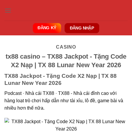
Bỏ
qua
nội
dung
ĐĂNG KÝ
ĐĂNG NHẬP
CASINO
tx88 casino – TX88 Jackpot - Tặng Code
X2 Nạp | TX 88 Lunar New Year 2026
TX88 Jackpot - Tặng Code X2 Nạp | TX 88
Lunar New Year 2026
Podcast · Nhà cái TX88 · TX88 - Nhà cái đỉnh cao với
hàng loạt trò chơi hấp dẫn như tài xỉu, lô đề, game bài và
nhiều hơn thế nữa.