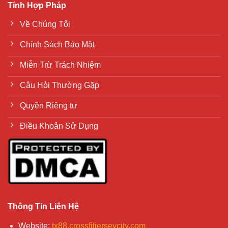
Tính Hợp Pháp
Về Chúng Tôi
Chính Sách Bảo Mật
Miễn Trừ Trách Nhiệm
Câu Hỏi Thường Gặp
Quyền Riêng tư
Điều Khoản Sử Dụng
Thông Tin Liên Hệ
Website
:
tx88.crossfitjerseycity.com