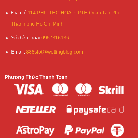
Địa chỉ
:
114 PHU THO HOA P. PTH Quan Tan Phu
Thanh pho Ho Chi Minh
Số điện
thoại
:
0967316136
Email
:
888slot@wettingblog.com
Phương Thức Thanh Toán