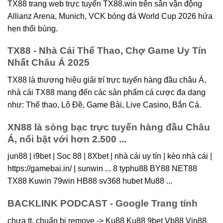
TX88 trang web trực tuyến TX88.win trên sân vận động
Allianz Arena, Munich, VCK bóng đá World Cup 2026 hứa
hẹn thổi bùng.
TX88 - Nhà Cái Thể Thao, Chợ Game Uy Tín
Nhất Châu Á 2025
TX88 là thương hiệu giải trí trực tuyến hàng đầu châu Á,
nhà cái TX88 mang đến các sản phẩm cá cược đa dạng
như: Thể thao, Lô Đề, Game Bài, Live Casino, Bắn Cá.
XN88 là sòng bạc trực tuyến hàng đầu Châu
Á, nổi bật với hơn 2.500 ...
jun88 | i9bet | Soc 88 | 8Xbet | nhà cái uy tín | kèo nhà cái |
https://gamebai.in/ | sunwin ... 8 typhu88 BY88 NET88
TX88 Kuwin 79win HB88 sv368 hubet Mu88 ...
BACKLINK PODCAST - Google Trang tính
chưa tt, chuẩn bị remove -> Ku88 Ku88 9bet Vb88 Vin88