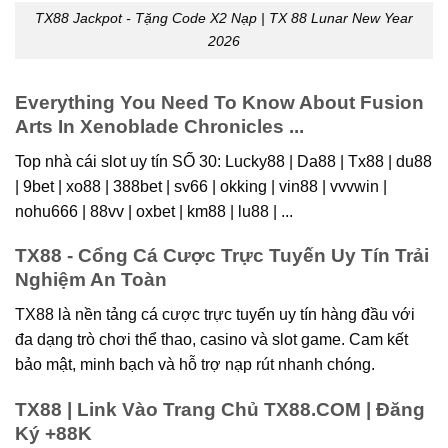
TX88 Jackpot - Tặng Code X2 Nạp | TX 88 Lunar New Year
2026
Everything You Need To Know About Fusion
Arts In Xenoblade Chronicles ...
Top nhà cái slot uy tín SỐ 30: Lucky88 | Da88 | Tx88 | du88
| 9bet | xo88 | 388bet | sv66 | okking | vin88 | vvvwin |
nohu666 | 88vv | oxbet | km88 | lu88 | ...
TX88 - Cổng Cá Cược Trực Tuyến Uy Tín Trải
Nghiệm An Toàn
TX88 là nền tảng cá cược trực tuyến uy tín hàng đầu với
đa dạng trò chơi thể thao, casino và slot game. Cam kết
bảo mật, minh bạch và hỗ trợ nạp rút nhanh chóng.
TX88 | Link Vào Trang Chủ TX88.COM | Đăng
Ký +88K