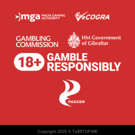
Copyright 2025 ©
Tx88TOP.ME