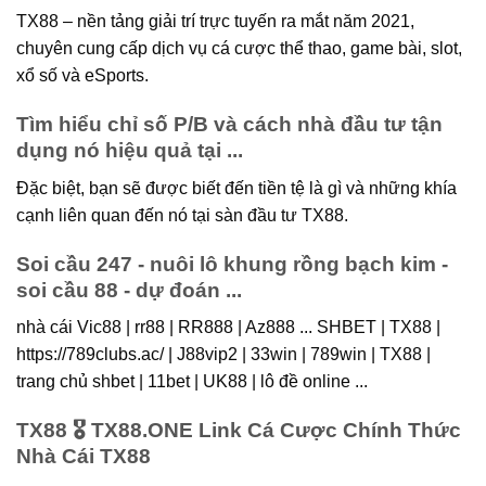
TX88 – nền tảng giải trí trực tuyến ra mắt năm 2021,
chuyên cung cấp dịch vụ cá cược thể thao, game bài, slot,
xổ số và eSports.
Tìm hiểu chỉ số P/B và cách nhà đầu tư tận
dụng nó hiệu quả tại ...
Đặc biệt, bạn sẽ được biết đến tiền tệ là gì và những khía
cạnh liên quan đến nó tại sàn đầu tư TX88.
Soi cầu 247 - nuôi lô khung rồng bạch kim -
soi cầu 88 - dự đoán ...
nhà cái Vic88 | rr88 | RR888 | Az888 ... SHBET | TX88 |
https://789clubs.ac/ | J88vip2 | 33win | 789win | TX88 |
trang chủ shbet | 11bet | UK88 | lô đề online ...
TX88 🎖️ TX88.ONE Link Cá Cược Chính Thức
Nhà Cái TX88