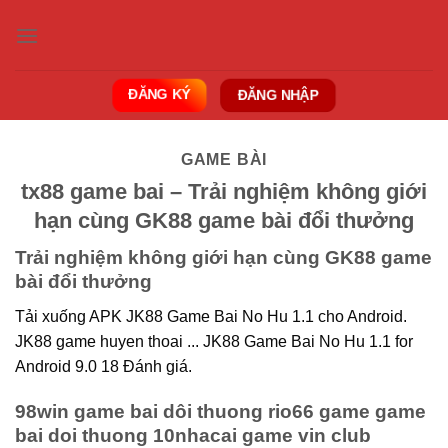
Bỏ
qua
nội
dung
ĐĂNG KÝ
ĐĂNG NHẬP
GAME BÀI
tx88 game bai – Trải nghiệm không giới
hạn cùng GK88 game bài đổi thưởng
Trải nghiệm không giới hạn cùng GK88 game
bài đổi thưởng
Tải xuống APK JK88 Game Bai No Hu 1.1 cho Android.
JK88 game huyen thoai ... JK88 Game Bai No Hu 1.1 for
Android 9.0 18 Đánh giá.
98win game bai dôi thuong rio66 game game
bai doi thuong 10nhacai game vin club