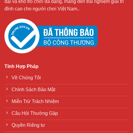
đại và kho trò chơi đa dạng, mang đến trải nghiệm giải trí
đỉnh cao cho người chơi Việt Nam..
Tính Hợp Pháp
Về Chúng Tôi
Chính Sách Bảo Mật
Miễn Trừ Trách Nhiệm
Câu Hỏi Thường Gặp
Quyền Riêng tư