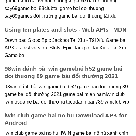
game danh bai 69 doi thuongtai game bai doi thuong
say69game bài 88clubtai game bai doi thuong
say69games đổi thưởng game bai doi thuong tài xỉu
Using templates and slots - Web APIs | MDN
Download Slots: Epic Jackpot Tai Xiu - Tài Xỉu Game bai
APK - latest version. Slots: Epic Jackpot Tai Xiu - Tài Xỉu
Game bai.
98win đánh bài win gamebai b52 game bai
doi thuong 89 game bài đổi thưởng 2021
98win đánh bài win gamebai b52 game bai doi thuong 89
game bài đổi thưởng 2021 game bai mien namiwin club
iwiniosgame bài đổi thưởng tbcođánh bài 789iwinclub vip
iwin club game bai no hu Download APK for
Android
iwin club game bai no hu, IWIN game bài nổ hũ xanh chín